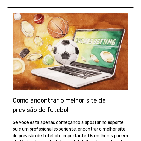
Como encontrar o melhor site de
previsão de futebol
Se você está apenas começando a apostar no esporte
ou é um profissional experiente, encontrar o melhor site
de previsão de futebol é importante. Os melhores podem