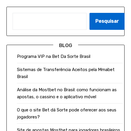
PESQUISAR
Pesquisar
BLOG
Programa VIP na Bet Da Sorte Brasil
Sistemas de Transferência Aceitos pela Mmabet
Brasil
Análise da Mostbet no Brasil: como funcionam as
apostas, o cassino e o aplicativo móvel
O que o site Bet dá Sorte pode oferecer aos seus
jogadores?
Site de apostas Mostbet para jogadores brasileiros