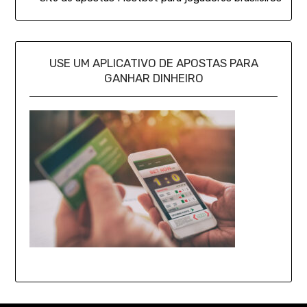
USE UM APLICATIVO DE APOSTAS PARA
GANHAR DINHEIRO