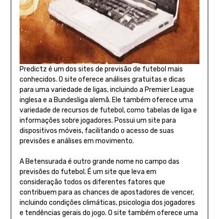
Predictz é um dos sites de previsão de futebol mais
conhecidos. O site oferece análises gratuitas e dicas
para uma variedade de ligas, incluindo a Premier League
inglesa e a Bundesliga alemã. Ele também oferece uma
variedade de recursos de futebol, como tabelas de liga e
informações sobre jogadores. Possui um site para
dispositivos móveis, facilitando o acesso de suas
previsões e análises em movimento.
A Betensurada é outro grande nome no campo das
previsões do futebol. É um site que leva em
consideração todos os diferentes fatores que
contribuem para as chances de apostadores de vencer,
incluindo condições climáticas, psicologia dos jogadores
e tendências gerais do jogo. O site também oferece uma