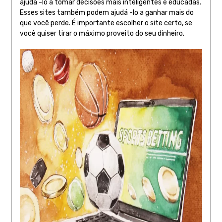
ajudá -lo a tomar decisões mais inteligentes e educadas.
Esses sites também podem ajudá -lo a ganhar mais do
que você perde. É importante escolher o site certo, se
você quiser tirar o máximo proveito do seu dinheiro.